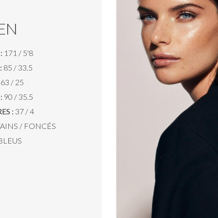
EN
:
171 / 5'8
:
85 / 33.5
63 / 25
:
90 / 35.5
ES :
37 / 4
AINS / FONCÉS
BLEUS