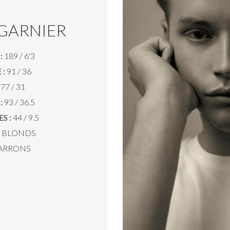
GARNIER
:
189 / 6'3
 :
91 / 36
77 / 31
:
93 / 36.5
S :
44 / 9.5
BLONDS
ARRONS